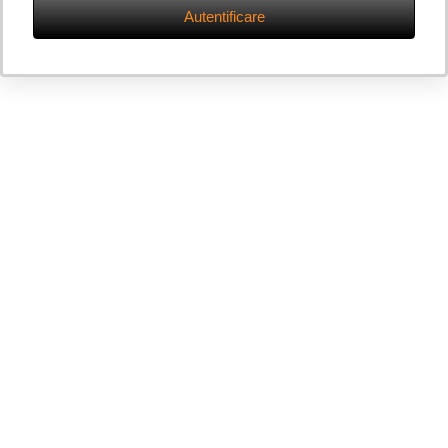
Autentificare